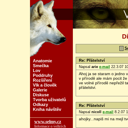
Vlčí svět - ww
Di
S
Re: Přátelství
Anatomie
Smečka
Napsal
arie
e-mail
22.3.07 1
Lov
Ahoj ja se staram o jedno v
Poddruhy
v přírodě ale mám pocit že 
Rozšíření
ve volné přírodě nepřežil 
Vlk a člověk
přátelstvi.
Galerie
Diskuse
Tvorba uživatelů
Odkazy
Re: Přátelství
Kniha návštěv
Napsal
nicoll
e-mail
8.2.07 1
ahojky...napiš mi na mejl tv
www.selmy.cz
Informace o velkých