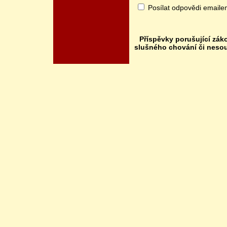
Posílat odpovědi email
Příspěvky porušující zák
slušného chování či neso