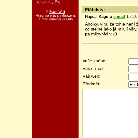
šelmách v ČR
Přátelství
©
Black Wolf
Všechna práva vyhrazena
Napsal
Kagura
e-mail
15.1.0
e-mail:
admin@vlci.info
Ahojky, vím, že tohle není
co stejně jako já milují vlk
pa milovníci vlků
Vaše jméno:
Váš e-mail:
Váš web:
Předmět: