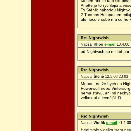
Musím říct že tato skupina j
Anette je to rychlejší a vese
To Štěně: náhodou Nightwish
2.Tuomas Holopainen miluje
ale něco v sobě má co ho k
Re: Nightwish
Napsal
Klioo
e-mail
10.4.08 
od Nightwish se mi líbí pár
Re: Nightwish
Napsal
Štěně
12.3.08 23:03
Mnooo, ne že bych na Nightw
Powerwolf nebo Vintersorg, 
nemá šťávu, ani mi nechybí,
velkolepí a levnější :D.
Re: Nightwish
Napsal
Wolfik
e-mail
21.1.08
Héej tyhle videjka jsem ne