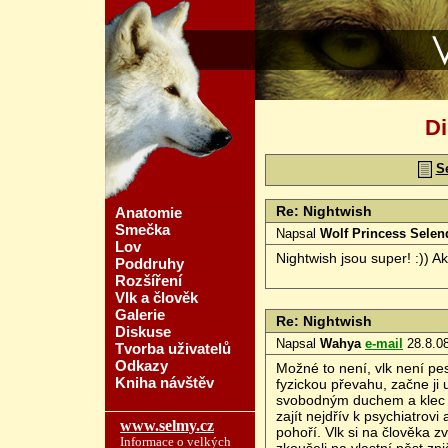
Vlčí svět - ww
Di
S
Re: Nightwish
Anatomie
Smečka
Napsal
Wolf Princess Sele
Lov
Nightwish jsou super! :)) Ak
Poddruhy
Rozšíření
Vlk a člověk
Galerie
Re: Nightwish
Diskuse
Napsal
Wahya
e-mail
28.8.08
Tvorba uživatelů
Odkazy
Možné to není, vlk není pes.
Kniha návštěv
fyzickou převahu, začne ji u
svobodným duchem a klec h
zajít nejdřív k psychiatrovi
www.selmy.cz
pohoří. Vlk si na člověka zv
Informace o velkých
zkoušeli na vlastní pěst zni