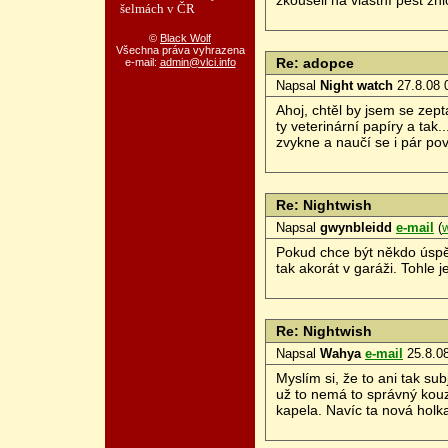
šelmách v ČR
©
Black Wolf
Všechna práva vyhrazena
Re: adopce
e-mail:
admin@vlci.info
Napsal
Night watch
27.8.08 
Ahoj, chtěl by jsem se zept
ty veterinární papíry a tak.
zvykne a naučí se i pár po
Re: Nightwish
Napsal
gwynbleidd
e-mail
(
Pokud chce být někdo úspěš
tak akorát v garáži. Tohle j
Re: Nightwish
Napsal
Wahya
e-mail
25.8.08
Myslím si, že to ani tak su
už to nemá to správný kouzl
kapela. Navíc ta nová holk