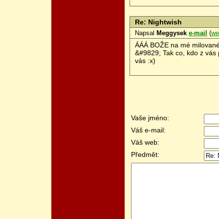
Re: Nightwish
Napsal
Meggysek
e-mail
(
we
ÁÁÁ BOŽE na mé milované s
&#9829; Tak co, kdo z vás
vás :x)
Vaše jméno:
Váš e-mail:
Váš web:
Předmět: