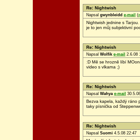
Re: Nightwish
Napsal
gwynbleidd
e-mail
(
Nightwish jednine s Tarjou
je to jen můj subjektivní poc
Re: Nightwish
Napsal
Wolfik
e-mail
2.6.08 
:D Mě se hrozně líbí MOon
video s vlkama ;)
Re: Nightwish
Napsal
Wahya
e-mail
30.5.08
Bezva kapela, každý ráno 
taky písnička od Steppenwol
Re: Nightwish
Napsal
Suomi
4.5.08 22:47