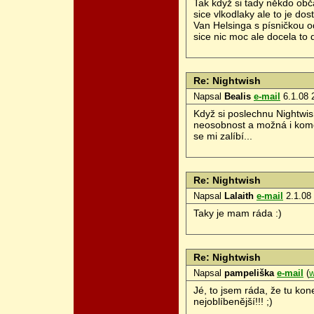
Tak když si tady někdo obča
sice vlkodlaky ale to je d
Van Helsinga s písničkou o
sice nic moc ale docela to 
Re: Nightwish
Napsal
Bealis
e-mail
6.1.08 
Když si poslechnu Nightwish
neosobnost a možná i komerc
se mi zalíbí...
Re: Nightwish
Napsal
Lalaith
e-mail
2.1.08
Taky je mam ráda :)
Re: Nightwish
Napsal
pampeliška
e-mail
(
Jé, to jsem ráda, že tu ko
nejoblíbenější!!! ;)