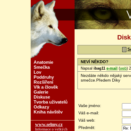
Vlčí svět - ww
Disk
S
NEVÍ NĚKDO?
Anatomie
Smečka
Napsal
ibag11
e-mail
(
web
) 
Lov
Nezdáte někdo nějaký serve
Poddruhy
smečce.Předem Díky
Rozšíření
Vlk a člověk
Galerie
Diskuse
Tvorba uživatelů
Vaše jméno:
Odkazy
Kniha návštěv
Váš e-mail:
Váš web:
www.selmy.cz
Předmět:
Informace o velkých