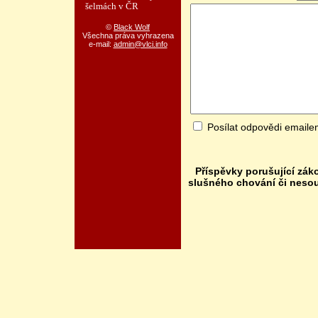
šelmách v ČR
©
Black Wolf
Všechna práva vyhrazena
e-mail:
admin@vlci.info
Posílat odpovědi email
Příspěvky porušující zák
slušného chování či neso